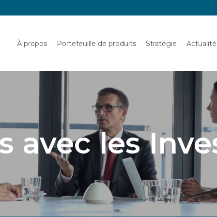
Français
À propos
Portefeuille de produits
Stratégie
Actualit
s avec les Inve