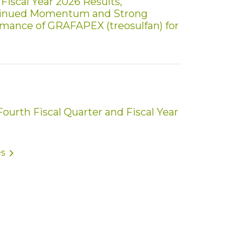
iscal Year 2026 Results,
tinued Momentum and Strong
rmance of GRAFAPEX (treosulfan) for
urth Fiscal Quarter and Fiscal Year
és