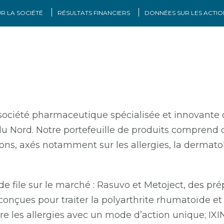
R LA SOCIÉTÉ
RÉSULTATS FINANCIERS
DONNÉES SUR LES ACTIO
société pharmaceutique spécialisée et innovante d
Nord. Notre portefeuille de produits comprend d
s, axés notamment sur les allergies, la dermatolo
 de file sur le marché : Rasuvo et Metoject, des p
 conçues pour traiter la polyarthrite rhumatoïde 
 les allergies avec un mode d’action unique; IXINI