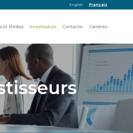
English
Français
és et Médias
Investisseurs
Contacter
Carrières
stisseurs