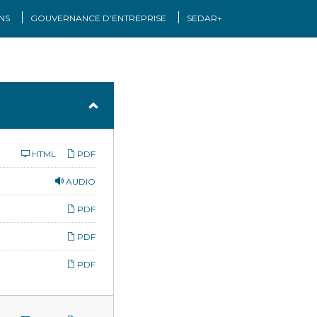
NS
GOUVERNANCE D’ENTREPRISE
SEDAR+
HTML
PDF
AUDIO
PDF
PDF
PDF