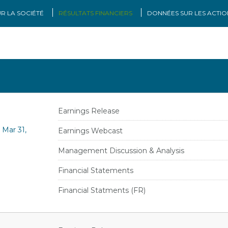
R LA SOCIÉTÉ
RÉSULTATS FINANCIERS
DONNÉES SUR LES ACTIO
Earnings Release
 Mar 31,
Earnings Webcast
Management Discussion & Analysis
Financial Statements
Financial Statments (FR)